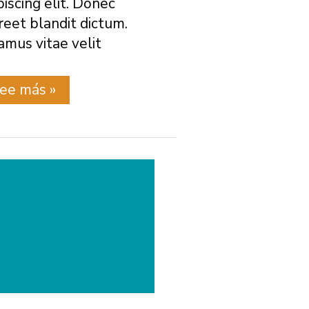
piscing elit. Donec
reet blandit dictum.
amus vitae velit
rueba
ee más »