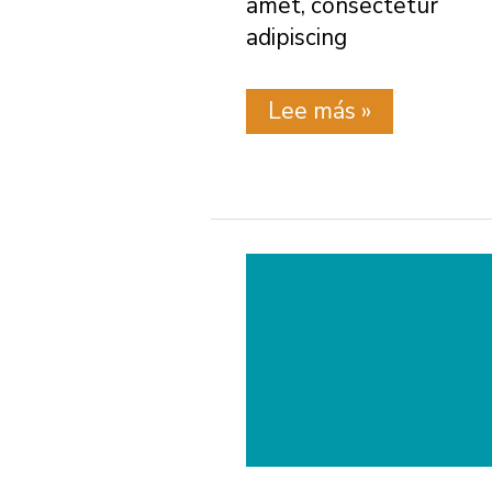
amet, consectetur
adipiscing
Prueba
Lee más »
4