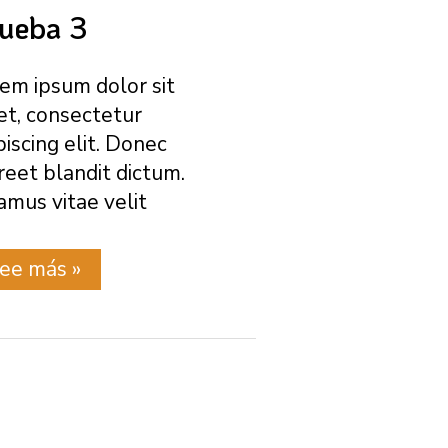
ueba 3
em ipsum dolor sit
t, consectetur
piscing elit. Donec
reet blandit dictum.
amus vitae velit
rueba
ee más »