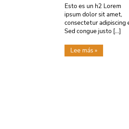
Esto es un h2 Lorem
ipsum dolor sit amet,
consectetur adipiscing e
Sed congue justo […]
Post
Lee más »
tercero