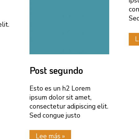
ips
con
Sed
lit.
P
L
d
i
Post segundo
Esto es un h2 Lorem
ipsum dolor sit amet,
consectetur adipiscing elit.
Sed congue justo
Post
Lee más »