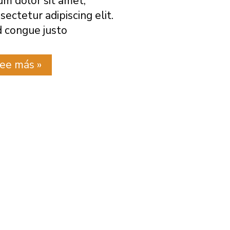
um dolor sit amet,
sectetur adipiscing elit.
 congue justo
ost
ee más »
e
nicio