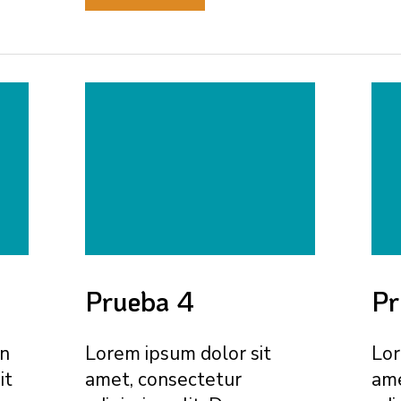
segundo
Prueba 4
Pr
un
Lorem ipsum dolor sit
Lor
it
amet, consectetur
ame