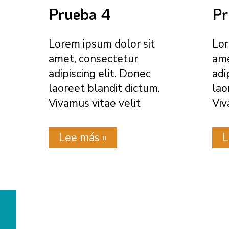
Prueba 4
Pr
Lorem ipsum dolor sit
Lor
amet, consectetur
ame
adipiscing elit. Donec
adi
laoreet blandit dictum.
lao
Vivamus vitae velit
Viv
Prueba
P
Lee más »
L
4
3