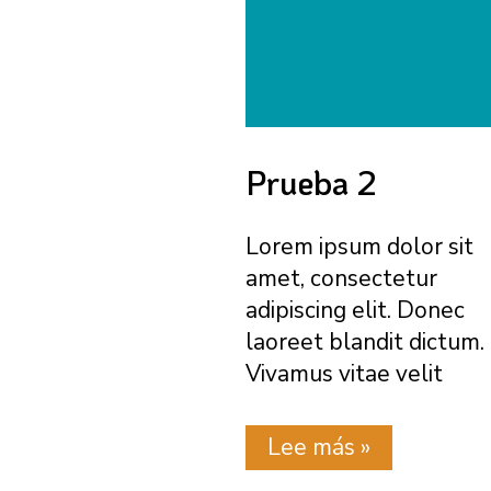
Prueba 2
Lorem ipsum dolor sit
amet, consectetur
adipiscing elit. Donec
laoreet blandit dictum.
Vivamus vitae velit
Prueba
Lee más »
2