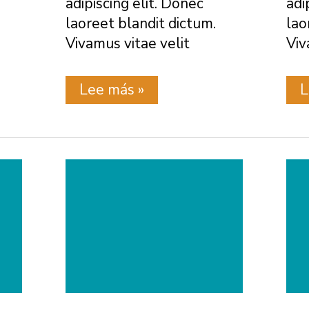
adipiscing elit. Donec
adi
laoreet blandit dictum.
lao
Vivamus vitae velit
Viv
Prueba
P
Lee más »
L
4
4