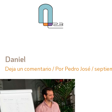
Ir
al
contenido
Daniel
Deja un comentario
/ Por
Pedro José
/
septie