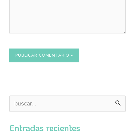
B
u
s
Entradas recientes