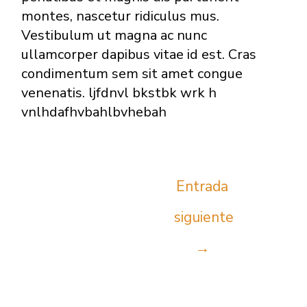
montes, nascetur ridiculus mus.
Vestibulum ut magna ac nunc
ullamcorper dapibus vitae id est. Cras
condimentum sem sit amet congue
venenatis. ljfdnvl bkstbk wrk h
vnlhdafhvbahlbvhebah
Navegación
Entrada
de
entradas
siguiente
→