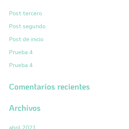
c
Post tercero
a
r
Post segundo
p
Post de inicio
o
Prueba 4
r
Prueba 4
:
Comentarios recientes
Archivos
abril 2021